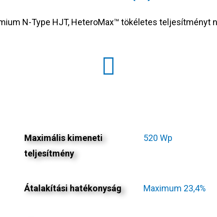
mium N-Type HJT, HeteroMax™ tökéletes teljesítményt n
Maximális kimeneti
520 Wp
teljesítmény
Átalakítási hatékonyság
Maximum 23,4%