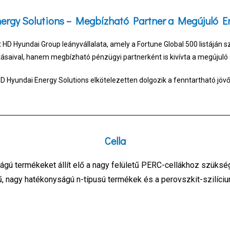
rgy Solutions – Megbízható Partner a Megújuló En
 HD Hyundai Group leányvállalata, amely a Fortune Global 500 listáján sz
saival, hanem megbízható pénzügyi partnerként is kivívta a megújuló 
D Hyundai Energy Solutions elkötelezetten dolgozik a fenntartható jövő
Cella
gú termékeket állít elő a nagy felületű PERC-cellákhoz szüksé
, nagy hatékonyságú n-típusú termékek és a perovszkit-szilíci