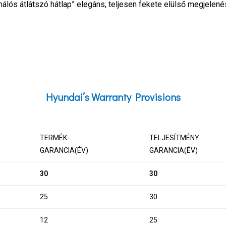
hálós átlátszó hátlap” elegáns, teljesen fekete elülső megjelenés
Hyundai’s Warranty Provisions
TERMÉK-
TELJESÍTMÉNY
GARANCIA(ÉV)
GARANCIA(ÉV)
30
30
25
30
12
25