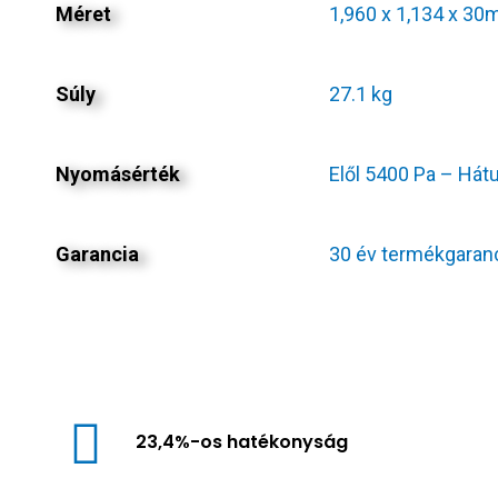
Méret
1,960 x 1,134 x 3
Súly
27.1 kg
Nyomásérték
Elől 5400 Pa – Hát
Garancia
30 év termékgaranc
23,4%-os hatékonyság