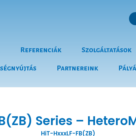
Referenciák
Szolgáltatások
tségnyújtás
Partnereink
Pály
B(ZB) Series – Heter
HiT-HxxxLF-FB(ZB)