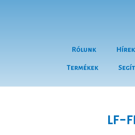
Rólunk
Hírek
Termékek
Segí
LF-F