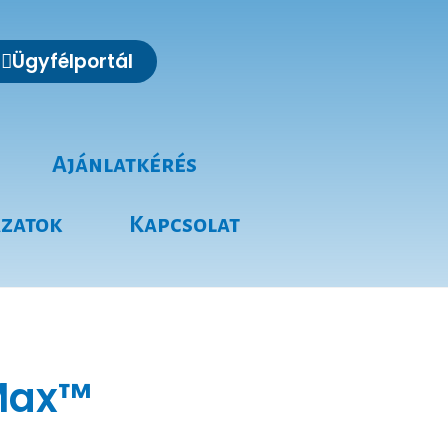
Ügyfélportál
Ajánlatkérés
ázatok
Kapcsolat
oMax™