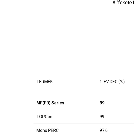
A “fekete 
TERMÉK
1. ÉV DEG.(%)
MF(FB) Series
99
TOPCon
99
Mono PERC
97.6