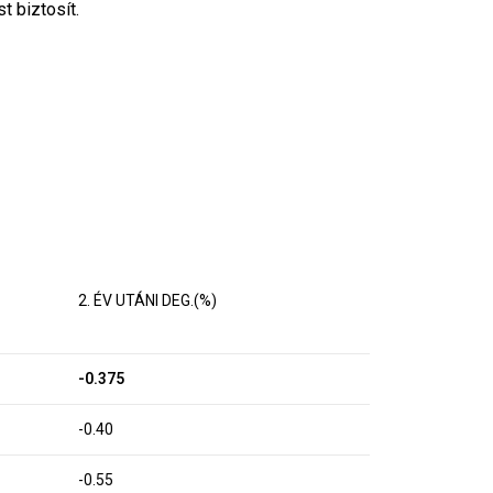
t biztosít.
2. ÉV UTÁNI DEG.(%)
-0.375
-0.40
-0.55