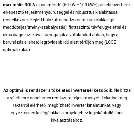
maximális ROI
Az ipari méretű (50 kW – 100 kW+) projektinverterek
elképesztő teljesítménysűrűséggel és robusztus kialakítással
rendelkeznek. Fejlett hálózatmenedzsment-funkciókkal (pl.
meddőteljesítmény-szabályozás), flottaszintű távfelügyelettel és
okos diagnosztikával támogatják a vállalatokat abban, hogy a
beruházás a lehető legrövidebb idő alatt térüljön meg (LCOE
optimalizálás).
Az optimális rendszer a tökéletes inverternél kezdődik.
Ne bízza
a véletlenre napelemes rendszere teljesítményét! Tekintse meg
raktárról elérhető, megbízható inverter kínálatunkat, vagy
egyeztessen kollégáinkkal a projektjéhez leginkább illő típus
kiválasztásához.