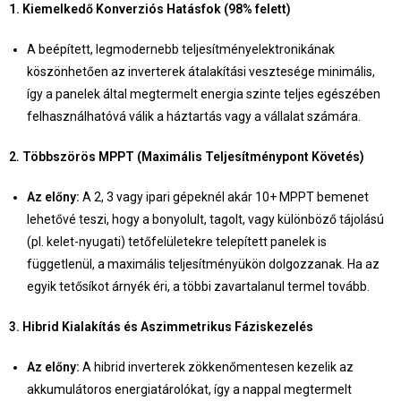
1. Kiemelkedő Konverziós Hatásfok (98% felett)
A beépített, legmodernebb teljesítményelektronikának
köszönhetően az inverterek átalakítási vesztesége minimális,
így a panelek által megtermelt energia szinte teljes egészében
felhasználhatóvá válik a háztartás vagy a vállalat számára.
2. Többszörös MPPT (Maximális Teljesítménypont Követés)
Az előny:
A 2, 3 vagy ipari gépeknél akár 10+ MPPT bemenet
lehetővé teszi, hogy a bonyolult, tagolt, vagy különböző tájolású
(pl. kelet-nyugati) tetőfelületekre telepített panelek is
függetlenül, a maximális teljesítményükön dolgozzanak. Ha az
egyik tetősíkot árnyék éri, a többi zavartalanul termel tovább.
3. Hibrid Kialakítás és Aszimmetrikus Fáziskezelés
Az előny:
A hibrid inverterek zökkenőmentesen kezelik az
akkumulátoros energiatárolókat, így a nappal megtermelt