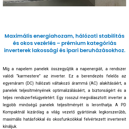
Maximális energiahozam, hálózati stabilitás
és okos vezérlés – prémium kategóriás
inverterek lakossági és ipari beruházásokhoz.
Míg a napelem panelek összegyűjtik a napenergiát, a rendszer
valódi “karmestere” az inverter. Ez a berendezés felelős az
egyenáram (DC) hálózati váltakozó árammá (AC) alakításáért, a
panelek teljesítményének optimalizálásáért, a biztonságért és a
teljes rendszerfelügyeletért. Egy rosszul megválasztott inverter a
legjobb minőségű panelek teljesítményét is leronthatja. A PD
Kompaktnál kizárólag a világ vezető gyártóinak legkorszerűbb,
maximális hatásfokkal és okosfunkciókkal felvértezett invertereit
kínáljuk.