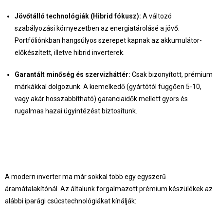
Jövőtálló technológiák (Hibrid fókusz):
A változó
szabályozási környezetben az energiatárolásé a jövő.
Portfóliónkban hangsúlyos szerepet kapnak az akkumulátor-
előkészített, illetve hibrid inverterek.
Garantált minőség és szervizháttér:
Csak bizonyított, prémium
márkákkal dolgozunk. A kiemelkedő (gyártótól függően 5-10,
vagy akár hosszabbítható) garanciaidők mellett gyors és
rugalmas hazai ügyintézést biztosítunk.
A modern inverter ma már sokkal több egy egyszerű
áramátalakítónál. Az általunk forgalmazott prémium készülékek az
alábbi iparági csúcstechnológiákat kínálják: