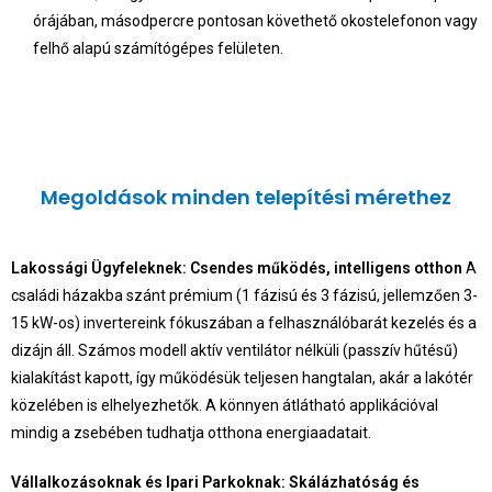
órájában, másodpercre pontosan követhető okostelefonon vagy
felhő alapú számítógépes felületen.
Megoldások minden telepítési mérethez
Lakossági Ügyfeleknek: Csendes működés, intelligens otthon
A
családi házakba szánt prémium (1 fázisú és 3 fázisú, jellemzően 3-
15 kW-os) invertereink fókuszában a felhasználóbarát kezelés és a
dizájn áll. Számos modell aktív ventilátor nélküli (passzív hűtésű)
kialakítást kapott, így működésük teljesen hangtalan, akár a lakótér
közelében is elhelyezhetők. A könnyen átlátható applikációval
mindig a zsebében tudhatja otthona energiaadatait.
Vállalkozásoknak és Ipari Parkoknak: Skálázhatóság és