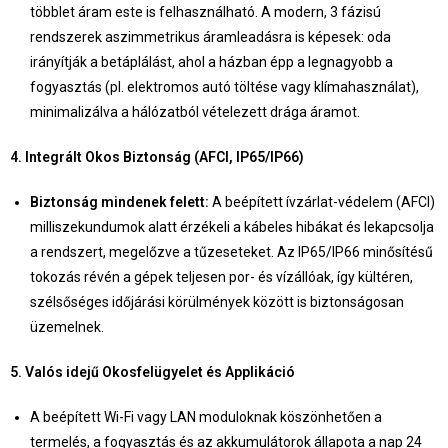
többlet áram este is felhasználható. A modern, 3 fázisú
rendszerek aszimmetrikus áramleadásra is képesek: oda
irányítják a betáplálást, ahol a házban épp a legnagyobb a
fogyasztás (pl. elektromos autó töltése vagy klímahasználat),
minimalizálva a hálózatból vételezett drága áramot.
4. Integrált Okos Biztonság (AFCI, IP65/IP66)
Biztonság mindenek felett:
A beépített ívzárlat-védelem (AFCI)
milliszekundumok alatt érzékeli a kábeles hibákat és lekapcsolja
a rendszert, megelőzve a tűzeseteket. Az IP65/IP66 minősítésű
tokozás révén a gépek teljesen por- és vízállóak, így kültéren,
szélsőséges időjárási körülmények között is biztonságosan
üzemelnek.
5. Valós idejű Okosfelügyelet és Applikáció
A beépített Wi-Fi vagy LAN moduloknak köszönhetően a
termelés, a fogyasztás és az akkumulátorok állapota a nap 24