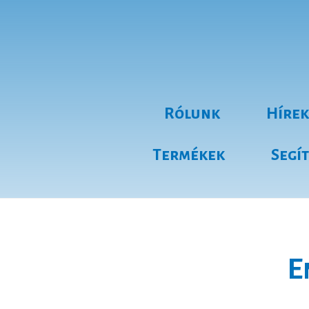
Rólunk
Hírek
Termékek
Segí
E