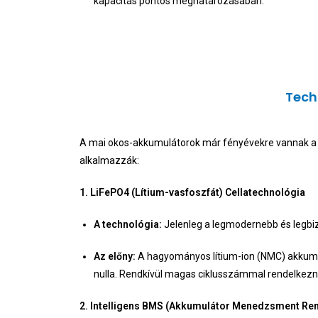
kapacitás pontos meghatározásában.
Tech
A mai okos-akkumulátorok már fényévekre vannak a 
alkalmazzák:
1. LiFePO4 (Lítium-vasfoszfát) Cellatechnológia
A technológia:
Jelenleg a legmodernebb és legbi
Az előny:
A hagyományos lítium-ion (NMC) akkumul
nulla. Rendkívül magas ciklusszámmal rendelkezne
2. Intelligens BMS (Akkumulátor Menedzsment Re