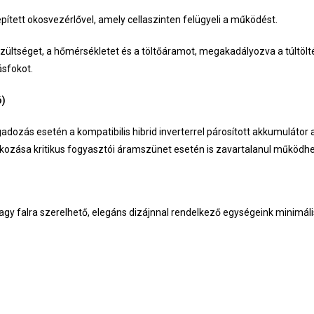
ített okosvezérlővel, amely cellaszinten felügyeli a működést.
ültséget, a hőmérsékletet és a töltőáramot, megakadályozva a túltöltés
ásfokot.
ó)
dozás esetén a kompatibilis hibrid inverterrel párosított akkumulátor
alkozása kritikus fogyasztói áramszünet esetén is zavartalanul működh
gy falra szerelhető, elegáns dizájnnal rendelkező egységeink minimális