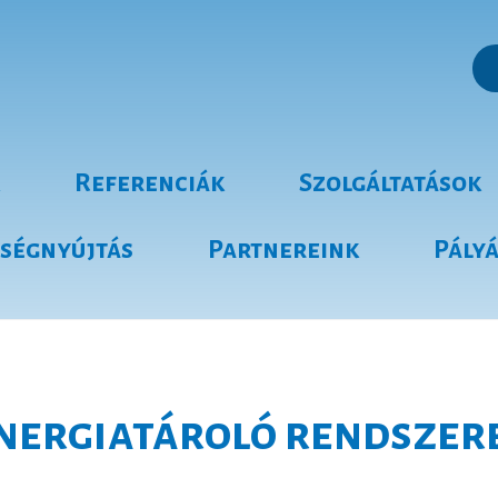
Referenciák
Szolgáltatások
tségnyújtás
Partnereink
Pály
nergiatároló rendszer