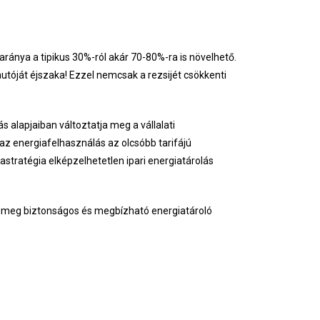
ránya a tipikus 30%-ról akár 70-80%-ra is növelhető.
tóját éjszaka! Ezzel nemcsak a rezsijét csökkenti
s alapjaiban változtatja meg a vállalati
az energiafelhasználás az olcsóbb tarifájú
stratégia elképzelhetetlen ipari energiatárolás
e meg biztonságos és megbízható energiatároló