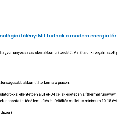
nológiai fölény: Mit tudnak a modern energiatár
hagyományos savas ólomakkumulátoroktól. Az általunk forgalmazott p
ztonságosabb akkumulátorkémia a piacon.
átorokkal ellentétben a LiFePO4 cellák esetében a “thermal runaway” 
k: naponta történő lemerítés és feltöltés mellett is minimum 10-15 évi
ndszer)