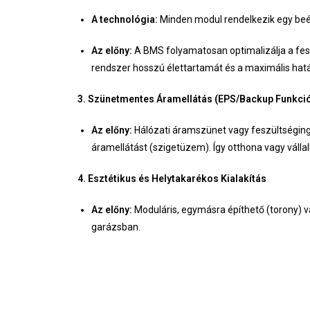
A technológia:
Minden modul rendelkezik egy beép
Az előny:
A BMS folyamatosan optimalizálja a fesz
rendszer hosszú élettartamát és a maximális hat
3. Szünetmentes Áramellátás (EPS/Backup Funkci
Az előny:
Hálózati áramszünet vagy feszültséginga
áramellátást (szigetüzem). Így otthona vagy váll
4. Esztétikus és Helytakarékos Kialakítás
Az előny:
Moduláris, egymásra építhető (torony) va
garázsban.