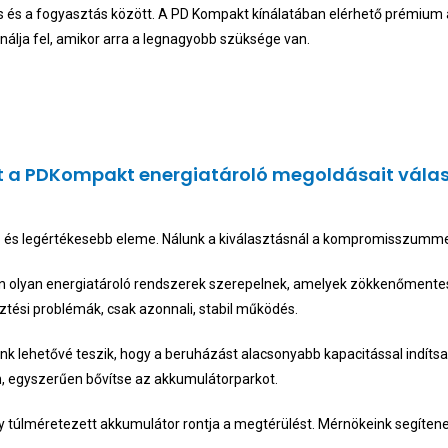
elés és a fogyasztás között. A PD Kompakt kínálatában elérhető prémium
nálja fel, amikor arra a legnagyobb szüksége van.
t a PDKompakt energiatároló megoldásait vála
b és legértékesebb eleme. Nálunk a kiválasztásnál a kompromisszumme
n olyan energiatároló rendszerek szerepelnek, amelyek zökkenőmente
esztési problémák, csak azonnali, stabil működés.
k lehetővé teszik, hogy a beruházást alacsonyabb kapacitással indítsa
an, egyszerűen bővítse az akkumulátorparkot.
y túlméretezett akkumulátor rontja a megtérülést. Mérnökeink segítenek