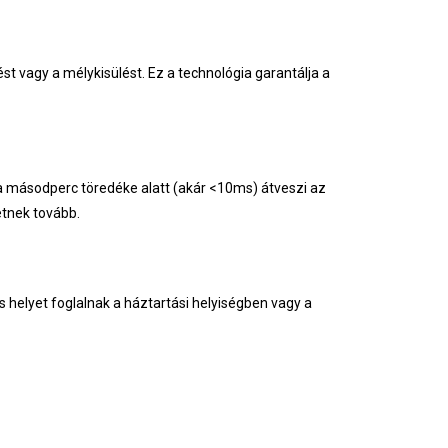
t vagy a mélykisülést. Ez a technológia garantálja a
 a másodperc töredéke alatt (akár <10ms) átveszi az
etnek tovább.
 helyet foglalnak a háztartási helyiségben vagy a