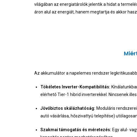
világában az energiatárolók jelentik a hidat a term
áron alul az energiát, hanem megtartja és akkor hasz
Miér
Az akkumulátor a napelemes rendszer legkritikusab
Tökéletes Inverter-Kompatibilitás:
Kínálatunkba
elérhető Tier-1 hibrid inverterekkel. Nincsenek ill
Jövőbiztos skálázhatóság:
Moduláris rendszerein
autó vásárlása, hőszivattyú telepítése) utólagos
Szakmai támogatás és méretezés:
Egy alul- vag