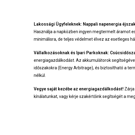
Lakossági Ügyfeleknek: Nappali napenergia éjszak
Használja a napközben ingyen megtermelt áramot este
minimálisra, de teljes védelmet élvez az esetleges h
Vállalkozásoknak és Ipari Parkoknak: Csúcsidősza
energiagazdálkodást. Az akkumulátorok segítségével 
időszakokra (Energy Arbitrage), és biztosítható a te
nélkül.
Vegye saját kezébe az energiagazdálkodást!
Zárja
kínálatunkat, vagy kérje szakértőink segítségét a me