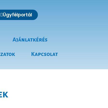
Ügyfélportál
Ajánlatkérés
ázatok
Kapcsolat
ek