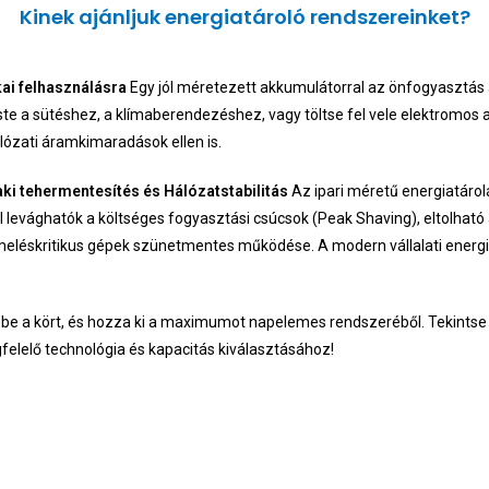
Kinek ajánljuk energiatároló rendszereinket?
ai felhasználásra
Egy jól méretezett akkumulátorral az önfogyasztás a
 a sütéshez, a klímaberendezéshez, vagy töltse fel vele elektromos au
álózati áramkimaradások ellen is.
ki tehermentesítés és Hálózatstabilitás
Az ipari méretű energiatárolá
levághatók a költséges fogyasztási csúcsok (Peak Shaving), eltolható 
rmeléskritikus gépek szünetmentes működése. A modern vállalati energia
 be a kört, és hozza ki a maximumot napelemes rendszeréből. Tekints
gfelelő technológia és kapacitás kiválasztásához!