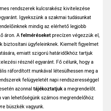
mes rendszerek kulcsrakész kivitelezése
yaránt. Igyekszünk a szakmai tudásunkat
endelőinknek mindig az elérhető legjobb
ző áron. A
felméréseket
precízen végezzük el,
k biztosítani ügyfeleinknek. Kiemelt figyelmet
utására, emiatt szigorú határidőkhöz tartjuk
elezési résznél egyaránt. Fő célunk, hogy a
lis ráfordított munkával létesülhessen meg a
ndszerek felügyeletét napi rendszerességgel
 esetén azonnal
tájékoztatjuk
a megrendelőt.
n van lehetőségünk számos megrendelőhöz
lyre büszkék vagyunk.