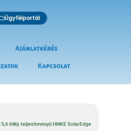
Ügyfélportál
Ajánlatkérés
ázatok
Kapcsolat
15,6 kWp teljesítményű HMKE SolarEdge