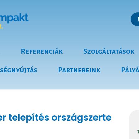
Referenciák
Szolgáltatások
tségnyújtás
Partnereink
Pály
 telepítés országszerte