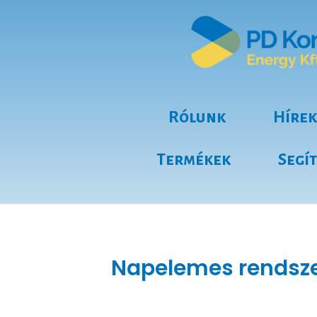
Rólunk
Hírek
Termékek
Segí
Napelemes rendszer