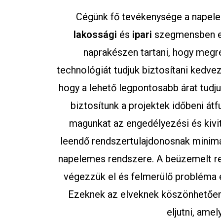
Cégünk fő tevékenysége a napele
lakossági
és
ipari
szegmensben eg
naprakészen tartani, hogy megr
technológiát tudjuk biztosítani kedve
hogy a lehető legpontosabb árat tudju
biztosítunk a projektek időbeni átf
magunkat az engedélyezési és kivit
leendő rendszertulajdonosnak minimá
napelemes rendszere. A beüzemelt re
végezzük el és felmerülő probléma
Ezeknek az elveknek köszönhetőe
eljutni, ame