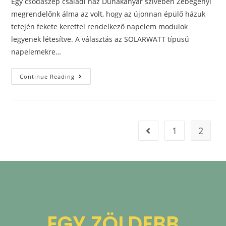
Egy csodaszép családi ház Dunakanyar szívében Zebegényi
megrendelőnk álma az volt, hogy az újonnan épülő házuk
tetején fekete kerettel rendelkező napelem modulok
legyenek létesítve. A választás az SOLARWATT típusú
napelemekre…
Continue Reading
1
2
EGY ZÖLDEBB