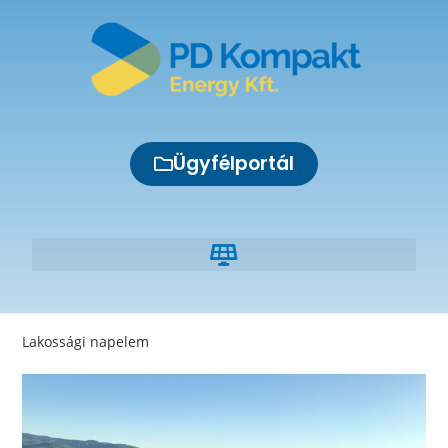
Ügyfélportál
Lakossági napelem