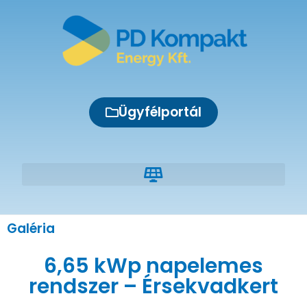
Ügyfélportál
Galéria
6,65 kWp napelemes
rendszer – Érsekvadkert