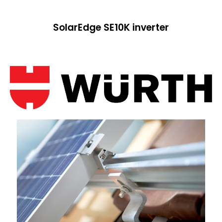
SolarEdge SE10K inverter