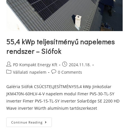
55,4 kWp teljesítményű napelemes
rendszer – Siófok
PD Kompakt Energy Kft
2024.11.18.
Vállalati napelem
0 Comments
Galéria Siófok CSÚCSTELJESÍTMÉNY55,4 kWp JinkoSolar
JKM470N-60HLV-4-V napelem modul Fimer PVS-30-TL-SY
inverter Fimer PVS-15-TL-SY inverter SolarEdge SE 2200 HD
Wave inverter Würth alumínium tartószerkezet
Continue Reading