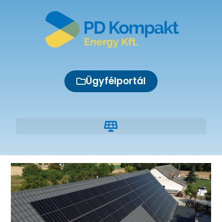
Ügyfélportál